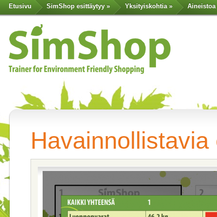
Etusivu
SimShop esittäytyy
»
Yksityiskohtia
»
Aineistoa
Havainnollistavia