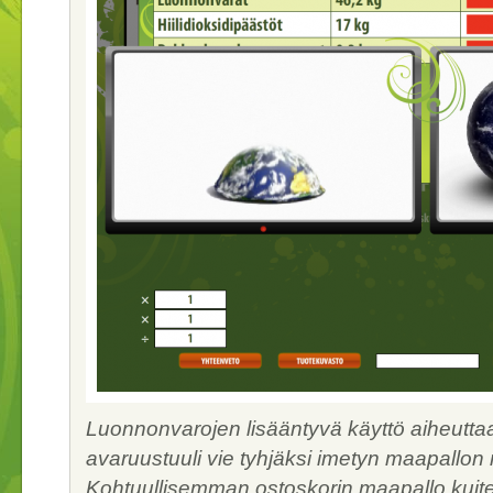
Luonnonvarojen lisääntyvä käyttö aiheuttaa
avaruustuuli vie tyhjäksi imetyn maapallo
Kohtuullisemman ostoskorin maapallo kuite