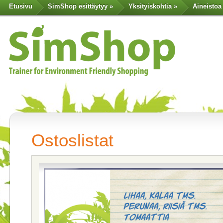
Etusivu
SimShop esittäytyy
»
Yksityiskohtia
»
Aineistoa
Ostoslistat